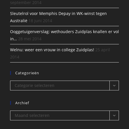
september 2014
Sleutelrol voor Memphis Depay in WK-winst tegen
Australië
18 juni 2014
Ooggetuigenverslag: wethouders Zuidplas knallen er vol
in…
28 mei 2014
Welnu: weer een vrouw in college Zuidplas!
25 april
2014
Categorieën
Categorieën
Categorie selecteren
Archief
Archief
Maand selecteren