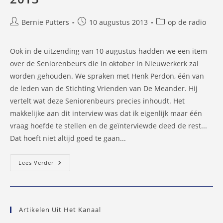
Bericht
Bericht
Berichtcategorie:
Bernie Putters
10 augustus 2013
op de radio
auteur:
gepubliceerd
op:
Ook in de uitzending van 10 augustus hadden we een item
over de Seniorenbeurs die in oktober in Nieuwerkerk zal
worden gehouden. We spraken met Henk Perdon, één van
de leden van de Stichting Vrienden van De Meander. Hij
vertelt wat deze Seniorenbeurs precies inhoudt. Het
makkelijke aan dit interview was dat ik eigenlijk maar één
vraag hoefde te stellen en de geïnterviewde deed de rest...
Dat hoeft niet altijd goed te gaan...
Interview
Lees Verder
Over
De
Seniorenbeurs
In
De
Meander
Artikelen Uit Het Kanaal
–
10