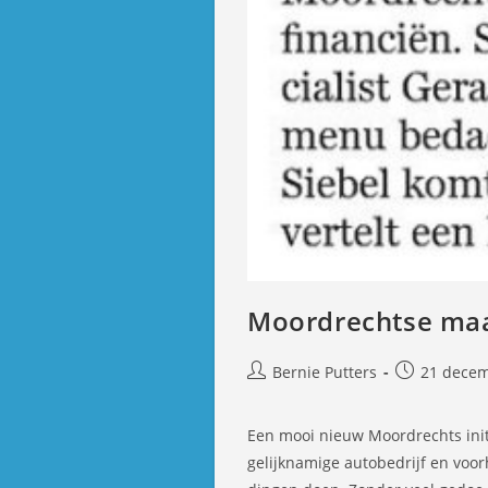
Moordrechtse maal
Bericht
Bericht
Bernie Putters
21 decem
auteur:
gepubliceer
op:
Een mooi nieuw Moordrechts init
gelijknamige autobedrijf en voor