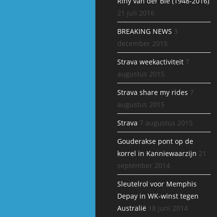
Riny van der Bie (1948-2016)
21 juli 2016
BREAKING NEWS
3
december 2015
Strava weekactiviteit
7
augustus 2015
Strava share my rides
7
augustus 2015
Strava
7 augustus 2015
Gouderakse pont op de
korrel in Kanniewaarzijn
21
september 2014
Sleutelrol voor Memphis
Depay in WK-winst tegen
Australië
18 juni 2014