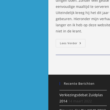
dingen doen. Zonder veel gedoe 
eenvoudige maaltijd te serveren
Uiteindelijk kreeg hij het dit jaa
gebeuren. Hieronder mijn verhaal
langer en ik heb op deze website
niet in de krant.
Moordrechtse
Lees Verder
Maaltijd
Voor
Wie
Kerst
Alleen
Viert
Recente Berichten
Verkiezingsdebat Zuidplas
2014
14 maart 2022