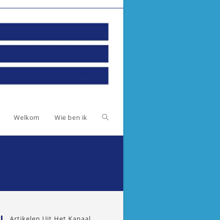
Toggle
Welkom
Wie ben ik
website
zoeken
Artikelen Uit Het Kanaal