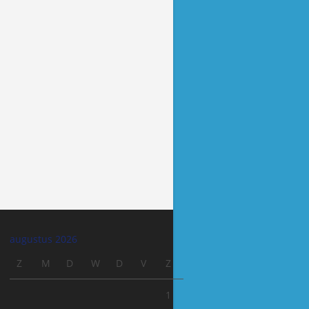
augustus 2026
Z
M
D
W
D
V
Z
1