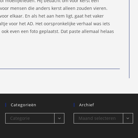
of moeilijkheden. Hij bedacht om voor kerst een
 voor mensen die anders kerst alleen zouden vieren.
r voor elkaar. En als het aan hem ligt, gaat het vaker
tje voor het AD. Het oorspronkelijke verhaal was iets
 ook even een foto geplaatst. Dat paste allemaal helaas
Categorieën
Archief
Categorieën
Archief
Categorie
Maand selecteren
selecteren