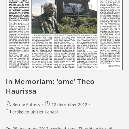
In Memoriam: ‘ome’ Theo
Haurissa
Bericht
Bericht
Bernie Putters
12 december 2012
auteur:
gepubliceerd
Berichtcategorie:
artikelen uit Het Kanaal
op:
Op 29 november 2012 overleed 'ome' Theo Haurissa uit