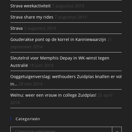
Strava weekactiviteit
7 augustus 2015
Strava share my rides
7 augustus 2015
Strava
7 augustus 2015
Gouderakse pont op de korrel in Kanniewaarzijn
21
september 2014
Sleutelrol voor Memphis Depay in WK-winst tegen
Australië
18 juni 2014
Ooggetuigenverslag: wethouders Zuidplas knallen er vol
in…
28 mei 2014
Welnu: weer een vrouw in college Zuidplas!
25 april
2014
Categorieën
Categorieën
Categorie selecteren