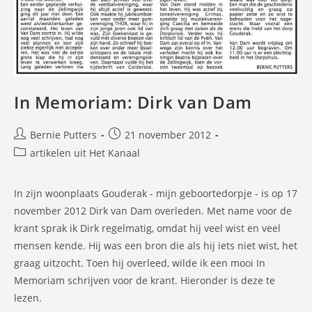
In Memoriam: Dirk van Dam
Bericht
Bericht
Bernie Putters
21 november 2012
auteur:
gepubliceerd
Berichtcategorie:
artikelen uit Het Kanaal
op:
In zijn woonplaats Gouderak - mijn geboortedorpje - is op 17
november 2012 Dirk van Dam overleden. Met name voor de
krant sprak ik Dirk regelmatig, omdat hij veel wist en veel
mensen kende. Hij was een bron die als hij iets niet wist, het
graag uitzocht. Toen hij overleed, wilde ik een mooi In
Memoriam schrijven voor de krant. Hieronder is deze te
lezen.