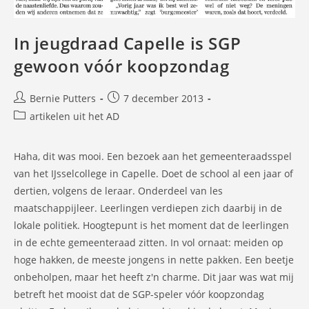
In jeugdraad Capelle is SGP
gewoon vóór koopzondag
Bericht
Bericht
Bernie Putters
7 december 2013
auteur:
gepubliceerd
Berichtcategorie:
artikelen uit het AD
op:
Haha, dit was mooi. Een bezoek aan het gemeenteraadsspel
van het IJsselcollege in Capelle. Doet de school al een jaar of
dertien, volgens de leraar. Onderdeel van les
maatschappijleer. Leerlingen verdiepen zich daarbij in de
lokale politiek. Hoogtepunt is het moment dat de leerlingen
in de echte gemeenteraad zitten. In vol ornaat: meiden op
hoge hakken, de meeste jongens in nette pakken. Een beetje
onbeholpen, maar het heeft z'n charme. Dit jaar was wat mij
betreft het mooist dat de SGP-speler vóór koopzondag