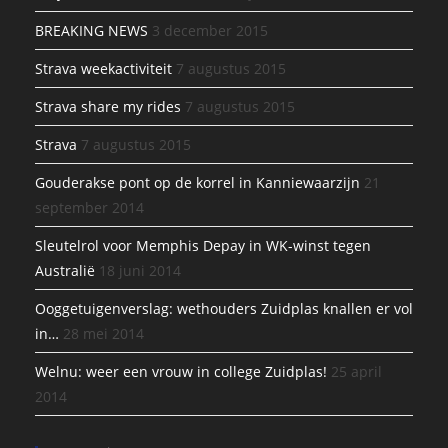
BREAKING NEWS
3 december 2015
Strava weekactiviteit
7 augustus 2015
Strava share my rides
7 augustus 2015
Strava
7 augustus 2015
Gouderakse pont op de korrel in Kanniewaarzijn
21
september 2014
Sleutelrol voor Memphis Depay in WK-winst tegen
Australië
18 juni 2014
Ooggetuigenverslag: wethouders Zuidplas knallen er vol
in…
28 mei 2014
Welnu: weer een vrouw in college Zuidplas!
25 april
2014