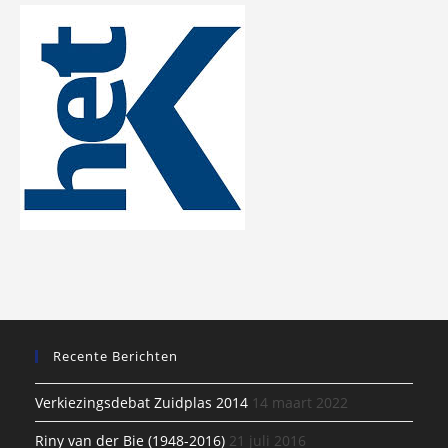
Recente Berichten
Verkiezingsdebat Zuidplas 2014
14 maart 2022
Riny van der Bie (1948-2016)
21 juli 2016