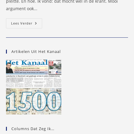
pleitte. En hoe. Ik vond: dat mocht wel in de krant. Mooi
argument ook...
In
Lees Verder
Jeugdraad
Capelle
Is
SGP
Gewoon
Vóór
Artikelen Uit Het Kanaal
Koopzondag
Columns Dat Zeg Ik…