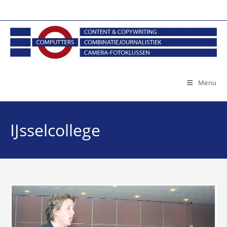
Ga
naar
inhoud
Menu
IJsselcollege