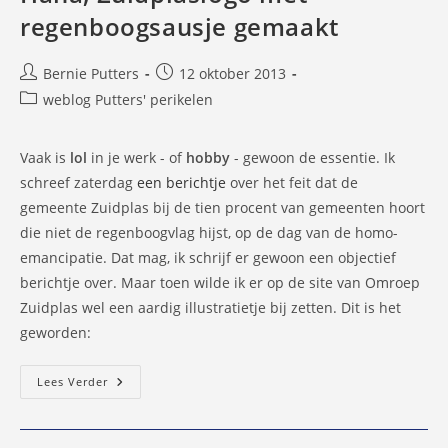
regenboogsausje gemaakt
Bericht
Bericht
Bernie Putters
12 oktober 2013
auteur:
gepubliceerd
Berichtcategorie:
weblog Putters' perikelen
op:
Vaak is
lol
in je werk - of
hobby
- gewoon de essentie. Ik
schreef zaterdag
een berichtje
over het feit dat de
gemeente Zuidplas bij de tien procent van gemeenten hoort
die niet de regenboogvlag hijst, op de dag van de homo-
emancipatie. Dat mag, ik schrijf er gewoon een objectief
berichtje over. Maar toen wilde ik er op de site van Omroep
Zuidplas wel een aardig illustratietje bij zetten. Dit is het
geworden:
Haha,
Lees Verder
Zuidplaslogo
Met
Regenboogsausje
Gemaakt