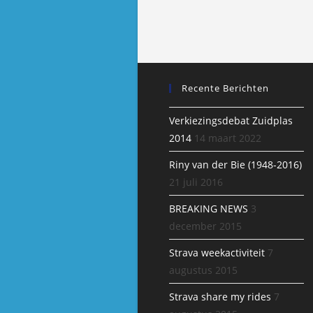
Roos
Recente Berichten
Verkiezingsdebat Zuidplas
2014
14 maart 2022
Riny van der Bie (1948-2016)
21 juli 2016
BREAKING NEWS
3
december 2015
Strava weekactiviteit
7
augustus 2015
Strava share my rides
7