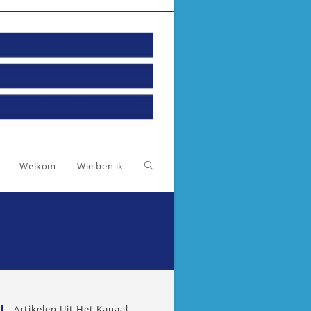
Toggle
Welkom
Wie ben ik
website
zoeken
Artikelen Uit Het Kanaal