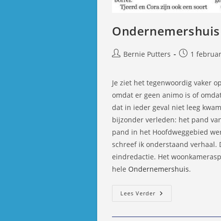
Ondernemershuis C
Bericht
Bericht
Bernie Putters
1 februar
auteur:
gepubliceer
op:
Je ziet het tegenwoordig vaker o
omdat er geen animo is of omdat
dat in ieder geval niet leeg kwa
bijzonder verleden: het pand va
pand in het Hoofdweggebied wer
schreef ik onderstaand verhaal. 
eindredactie. Het woonkameraspe
hele
Ondernemershuis
.
Ondernemershui
Lees Verder
Capelle
Schot
In
De