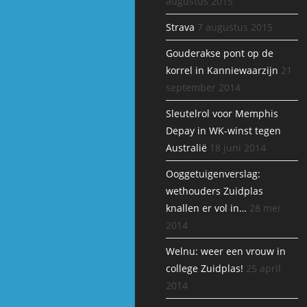
augustus 2015
Strava
7 augustus 2015
Gouderakse pont op de
korrel in Kanniewaarzijn
21
september 2014
Sleutelrol voor Memphis
Depay in WK-winst tegen
Australië
18 juni 2014
Ooggetuigenverslag:
wethouders Zuidplas
knallen er vol in…
28 mei
2014
Welnu: weer een vrouw in
college Zuidplas!
25 april
2014