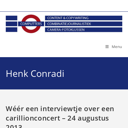
Ga
naar
inhoud
Menu
Henk Conradi
Wéér een interviewtje over een
carillionconcert – 24 augustus
2013