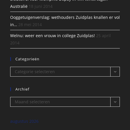
Australië
18 juni 2014
Ooggetuigenverslag: wethouders Zuidplas knallen er vol
in…
28 mei 2014
Welnu: weer een vrouw in college Zuidplas!
25 april
2014
Categorieën
Categorieën
Categorie selecteren
Archief
Archief
Maand selecteren
augustus 2026