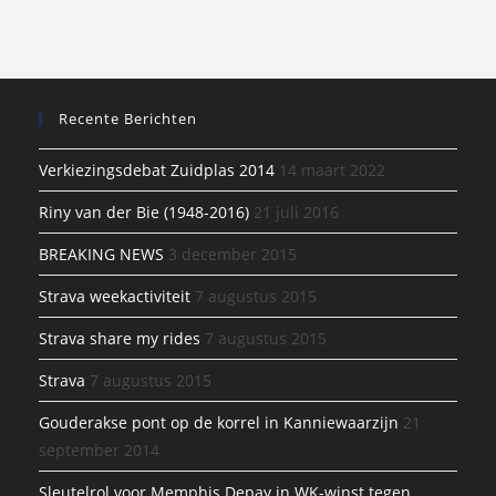
Recente Berichten
Verkiezingsdebat Zuidplas 2014
14 maart 2022
Riny van der Bie (1948-2016)
21 juli 2016
BREAKING NEWS
3 december 2015
Strava weekactiviteit
7 augustus 2015
Strava share my rides
7 augustus 2015
Strava
7 augustus 2015
Gouderakse pont op de korrel in Kanniewaarzijn
21
september 2014
Sleutelrol voor Memphis Depay in WK-winst tegen