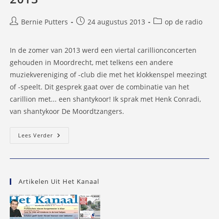
Bericht
Bericht
Berichtcategorie:
Bernie Putters
24 augustus 2013
op de radio
auteur:
gepubliceerd
op:
In de zomer van 2013 werd een viertal carillionconcerten
gehouden in Moordrecht, met telkens een andere
muziekvereniging of -club die met het klokkenspel meezingt
of -speelt. Dit gesprek gaat over de combinatie van het
carillion met... een shantykoor! Ik sprak met Henk Conradi,
van shantykoor De Moordtzangers.
Wéér
Lees Verder
Een
Interviewtje
Over
Een
Carillionconcert
–
Artikelen Uit Het Kanaal
24
Augustus
2013