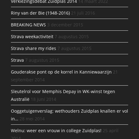
Verkiezingsdebat Zuidplas 2014
14 maart 2022
Riny van der Bie (1948-2016)
21 juli 2016
BREAKING NEWS
3 december 2015
Strava weekactiviteit
7 augustus 2015
Strava share my rides
7 augustus 2015
Strava
7 augustus 2015
Gouderakse pont op de korrel in Kanniewaarzijn
21
september 2014
Sleutelrol voor Memphis Depay in WK-winst tegen
Australië
18 juni 2014
Ooggetuigenverslag: wethouders Zuidplas knallen er vol
in…
28 mei 2014
Welnu: weer een vrouw in college Zuidplas!
25 april
2014