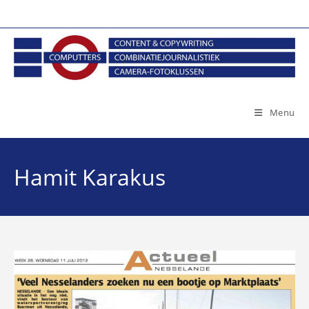
Ga
naar
inhoud
Menu
Hamit Karakus