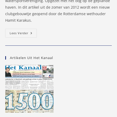
watersportvereniging. Opgezet met het oog op de geplande
haven. In dit artikel uit de zomer van 2012 wordt een nieuw
clubgebouwtje geopend door de Rotterdamse wethouder
Hamit Karakus.
‘Veel
Lees Verder
Nesselanders
Zoeken
Nu
Een
Bootje
Op
Artikelen Uit Het Kanaal
Marktplaats’