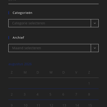
Categorieën
Categorieën
Categorie selecteren
Archief
Archief
Maand selecteren
augustus 2026
Z
M
D
W
D
V
Z
1
2
3
4
5
6
7
8
9
10
11
12
13
14
15