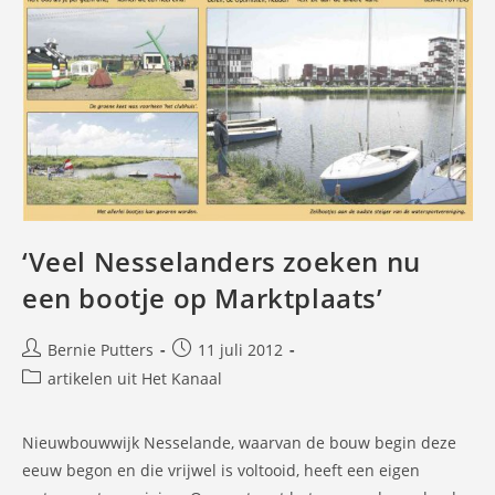
‘Veel Nesselanders zoeken nu
een bootje op Marktplaats’
Bericht
Bericht
Bernie Putters
11 juli 2012
auteur:
gepubliceerd
Berichtcategorie:
artikelen uit Het Kanaal
op:
Nieuwbouwwijk Nesselande, waarvan de bouw begin deze
eeuw begon en die vrijwel is voltooid, heeft een eigen