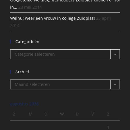
in…
28 mei 2014
Welnu: weer een vrouw in college Zuidplas!
25 april
2014
Categorieën
Categorieën
Categorie selecteren
Archief
Archief
Maand selecteren
augustus 2026
Z
M
D
W
D
V
Z
1