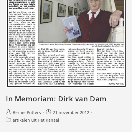
In Memoriam: Dirk van Dam
Bericht
Bericht
Bernie Putters
21 november 2012
auteur:
gepubliceerd
Berichtcategorie:
artikelen uit Het Kanaal
op: