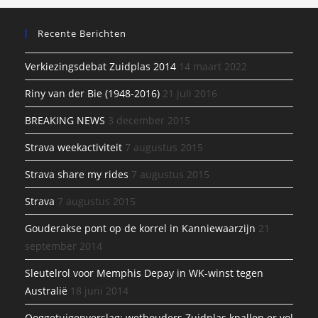
Recente Berichten
Verkiezingsdebat Zuidplas 2014
14 maart 2022
Riny van der Bie (1948-2016)
21 juli 2016
BREAKING NEWS
3 december 2015
Strava weekactiviteit
7 augustus 2015
Strava share my rides
7 augustus 2015
Strava
7 augustus 2015
Gouderakse pont op de korrel in Kanniewaarzijn
21
september 2014
Sleutelrol voor Memphis Depay in WK-winst tegen
Australië
18 juni 2014
Ooggetuigenverslag: wethouders Zuidplas knallen er vol