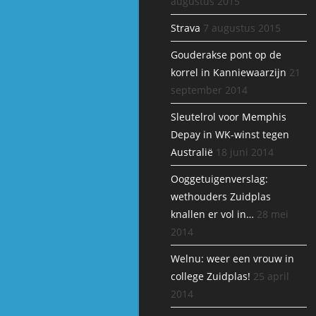
augustus 2015
Strava
7 augustus 2015
Gouderakse pont op de
korrel in Kanniewaarzijn
21
september 2014
Sleutelrol voor Memphis
Depay in WK-winst tegen
Australië
18 juni 2014
Ooggetuigenverslag:
wethouders Zuidplas
knallen er vol in…
28 mei
2014
Welnu: weer een vrouw in
college Zuidplas!
25 april
2014