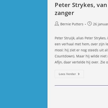
Peter Strykes, va
zanger
Bericht
Bericht
Bernie Putters
26 janua
auteur:
gepubliceer
op:
Peter Struijk, alias Peter Stryke
een verhaal met hem, over zijn le
mooi: hij ziet er nog steeds uit a
Countdown). Maar hij wilde niet
Afijn, daar vertelde hij over. Zie
Peter
Lees Verder
Strykes,
Van
Hardrocker
To
Harmonieuze
Zanger