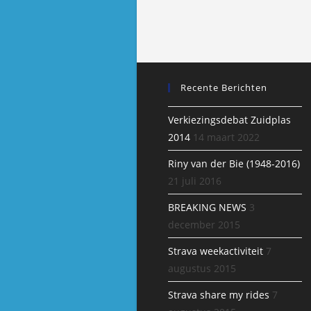
Recente Berichten
Verkiezingsdebat Zuidplas
2014
14 maart 2022
Riny van der Bie (1948-2016)
21 juli 2016
BREAKING NEWS
3
december 2015
Strava weekactiviteit
7
augustus 2015
Strava share my rides
7