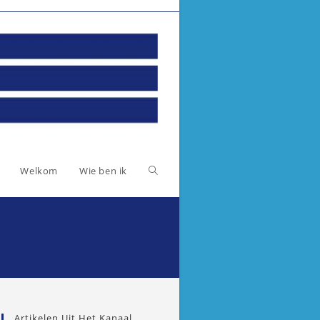
Toggle
Welkom
Wie ben ik
website
zoeken
Artikelen Uit Het Kanaal