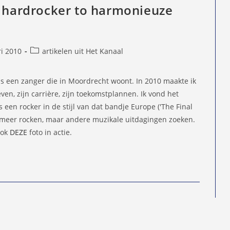
n hardrocker to harmonieuze
Berichtcategorie:
ri 2010
artikelen uit Het Kanaal
d
s, is een zanger die in Moordrecht woont. In 2010 maakte ik
ven, zijn carrière, zijn toekomstplannen. Ik vond het
ls een rocker in de stijl van dat bandje Europe ('The Final
 meer rocken, maar andere muzikale uitdagingen zoeken.
 ook
DEZE
foto in actie.