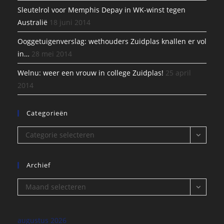
Sleutelrol voor Memphis Depay in WK-winst tegen
Australië
18 juni 2014
Ooggetuigenverslag: wethouders Zuidplas knallen er vol
in…
28 mei 2014
Welnu: weer een vrouw in college Zuidplas!
25 april
2014
Categorieën
Categorieën
Categorie selecteren
Archief
Archief
Maand selecteren
augustus 2026