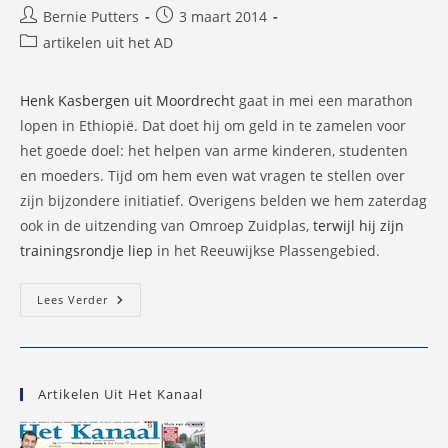
Bericht
Bericht
Bernie Putters
3 maart 2014
auteur:
gepubliceerd
Berichtcategorie:
artikelen uit het AD
op:
Henk Kasbergen uit Moordrecht
gaat in mei een marathon
lopen in Ethiopië. Dat doet hij om geld in te zamelen voor
het goede doel: het helpen van arme kinderen, studenten
en moeders. Tijd om hem even wat vragen te stellen over
zijn bijzondere initiatief. Overigens belden we hem zaterdag
ook in de uitzending van Omroep Zuidplas,
terwijl hij zijn
trainingsrondje liep
in het Reeuwijkse Plassengebied.
Henk
Lees Verder
Kasbergen
Loopt
Marathon
In
Ethiopië
Artikelen Uit Het Kanaal