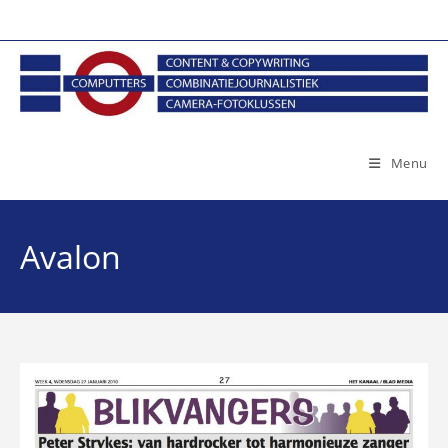
Ga
naar
inhoud
Menu
Avalon