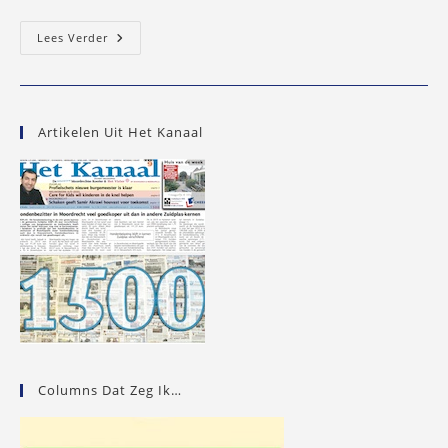
Peter
Lees Verder
Strykes,
Van
Hardrocker
To
Harmonieuze
Zanger
Artikelen Uit Het Kanaal
Columns Dat Zeg Ik…