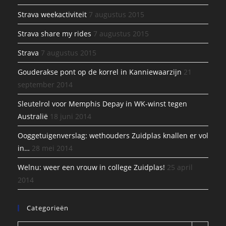
Strava weekactiviteit
7 augustus 2015
Strava share my rides
7 augustus 2015
Strava
7 augustus 2015
Gouderakse pont op de korrel in Kanniewaarzijn
21
september 2014
Sleutelrol voor Memphis Depay in WK-winst tegen
Australië
18 juni 2014
Ooggetuigenverslag: wethouders Zuidplas knallen er vol
in…
28 mei 2014
Welnu: weer een vrouw in college Zuidplas!
25 april
2014
Categorieën