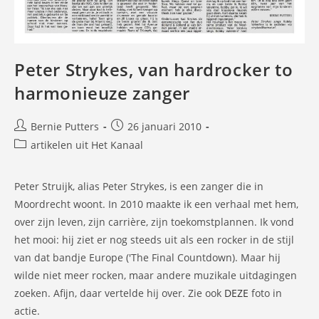
Peter Strykes, van hardrocker to
harmonieuze zanger
Bericht
Bericht
Bernie Putters
26 januari 2010
auteur:
gepubliceerd
Berichtcategorie:
artikelen uit Het Kanaal
op:
Peter Struijk, alias Peter Strykes, is een zanger die in
Moordrecht woont. In 2010 maakte ik een verhaal met hem,
over zijn leven, zijn carrière, zijn toekomstplannen. Ik vond
het mooi: hij ziet er nog steeds uit als een rocker in de stijl
van dat bandje Europe ('The Final Countdown). Maar hij
wilde niet meer rocken, maar andere muzikale uitdagingen
zoeken. Afijn, daar vertelde hij over. Zie ook
DEZE
foto in
actie.