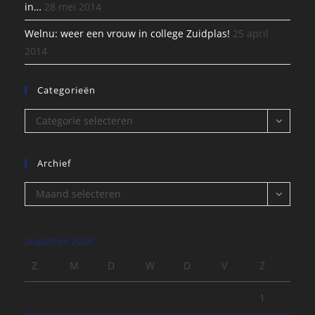
in…
28 mei 2014
Welnu: weer een vrouw in college Zuidplas!
25 april
2014
Categorieën
Categorieën
Categorie selecteren
Archief
Archief
Maand selecteren
augustus 2026
Z
M
D
W
D
V
Z
1