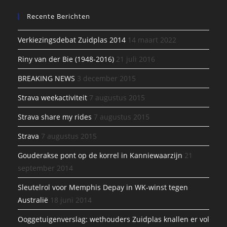
Recente Berichten
Verkiezingsdebat Zuidplas 2014
14 maart 2022
Riny van der Bie (1948-2016)
21 juli 2016
BREAKING NEWS
3 december 2015
Strava weekactiviteit
7 augustus 2015
Strava share my rides
7 augustus 2015
Strava
7 augustus 2015
Gouderakse pont op de korrel in Kanniewaarzijn
21
september 2014
Sleutelrol voor Memphis Depay in WK-winst tegen
Australië
18 juni 2014
Ooggetuigenverslag: wethouders Zuidplas knallen er vol