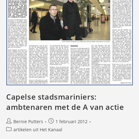
Capelse stadsmariniers:
ambtenaren met de A van actie
Bericht
Bericht
Bernie Putters
1 februari 2012
auteur:
gepubliceerd
Berichtcategorie:
artikelen uit Het Kanaal
op: