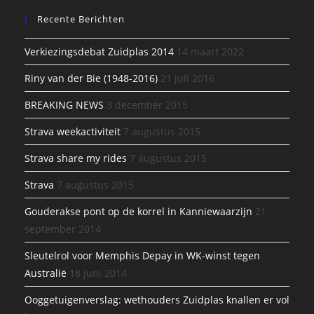
Recente Berichten
Verkiezingsdebat Zuidplas 2014
14 maart 2022
Riny van der Bie (1948-2016)
21 juli 2016
BREAKING NEWS
3 december 2015
Strava weekactiviteit
7 augustus 2015
Strava share my rides
7 augustus 2015
Strava
7 augustus 2015
Gouderakse pont op de korrel in Kanniewaarzijn
21
september 2014
Sleutelrol voor Memphis Depay in WK-winst tegen
Australië
18 juni 2014
Ooggetuigenverslag: wethouders Zuidplas knallen er vol