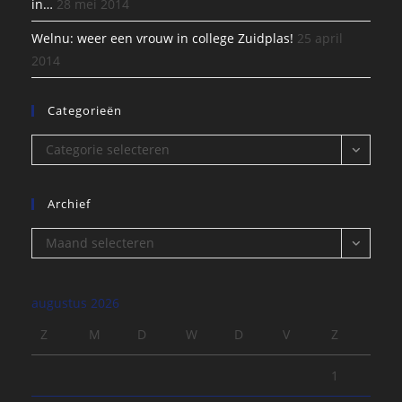
in…
28 mei 2014
Welnu: weer een vrouw in college Zuidplas!
25 april
2014
Categorieën
Categorieën
Categorie selecteren
Archief
Archief
Maand selecteren
augustus 2026
Z
M
D
W
D
V
Z
1