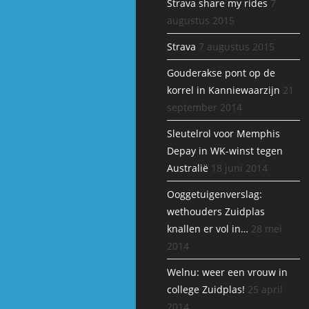
Strava share my rides
7
augustus 2015
Strava
7 augustus 2015
Gouderakse pont op de
korrel in Kanniewaarzijn
21
september 2014
Sleutelrol voor Memphis
Depay in WK-winst tegen
Australië
18 juni 2014
Ooggetuigenverslag:
wethouders Zuidplas
knallen er vol in…
28 mei
2014
Welnu: weer een vrouw in
college Zuidplas!
25 april
2014