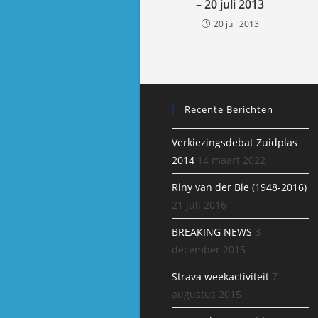
– 20 juli 2013
20 juli 2013
Recente Berichten
Verkiezingsdebat Zuidplas
2014
14 maart 2022
Riny van der Bie (1948-2016)
21 juli 2016
BREAKING NEWS
3
december 2015
Strava weekactiviteit
7
augustus 2015