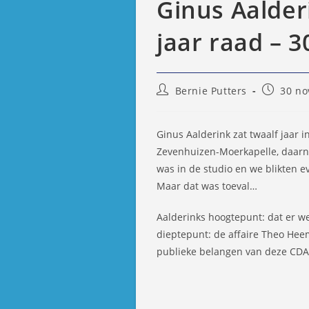
Ginus Aalderi
jaar raad – 
Bericht
Bericht
Bernie Putters
30 no
auteur:
gepublic
op:
Ginus Aalderink zat twaalf jaar 
Zevenhuizen-Moerkapelle, daarna
was in de studio en we blikten ev
Maar dat was toeval…
Aalderinks hoogtepunt: dat er 
dieptepunt: de affaire Theo Hee
publieke belangen van deze CDA’er