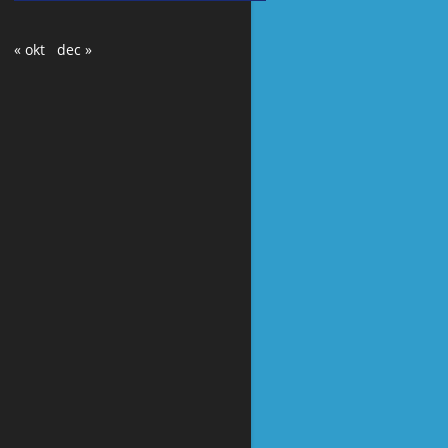
« okt
dec »