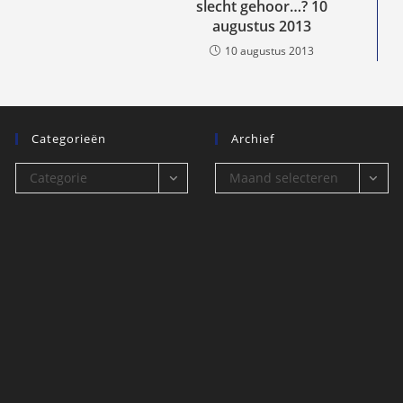
slecht gehoor…? 10
augustus 2013
10 augustus 2013
Categorieën
Archief
Categorieën
Archief
Categorie
Maand selecteren
selecteren