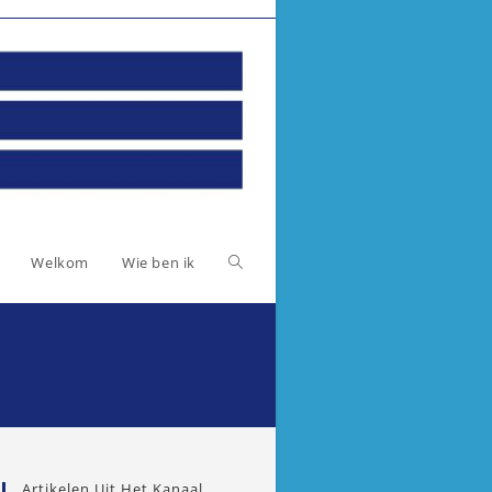
Toggle
Welkom
Wie ben ik
website
zoeken
Artikelen Uit Het Kanaal