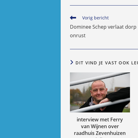
Lees
Vorig bericht
meer
Dominee Schep verlaat dorp 
artikelen
onrust
DIT VIND JE VAST OOK L
interview met Ferry
van Wijnen over
raadhuis Zevenhuizen