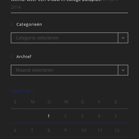
2014
Categorieën
Categorieën
Categorie selecteren
Archief
Archief
Maand selecteren
maart 2011
Z
M
D
W
D
V
Z
1
2
3
4
5
6
7
8
9
10
11
12