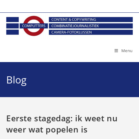
Ga
naar
inhoud
Menu
Blog
Eerste stagedag: ik weet nu
weer wat popelen is