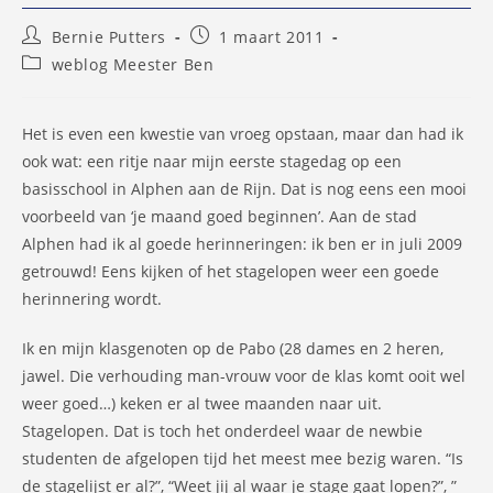
Bericht
Bericht
Bernie Putters
1 maart 2011
auteur:
gepubliceerd
Berichtcategorie:
weblog Meester Ben
op:
Het is even een kwestie van vroeg opstaan, maar dan had ik
ook wat: een ritje naar mijn eerste stagedag op een
basisschool in Alphen aan de Rijn. Dat is nog eens een mooi
voorbeeld van ‘je maand goed beginnen’. Aan de stad
Alphen had ik al goede herinneringen: ik ben er in juli 2009
getrouwd! Eens kijken of het stagelopen weer een goede
herinnering wordt.
Ik en mijn klasgenoten op de Pabo (28 dames en 2 heren,
jawel. Die verhouding man-vrouw voor de klas komt ooit wel
weer goed…) keken er al twee maanden naar uit.
Stagelopen. Dat is toch het onderdeel waar de newbie
studenten de afgelopen tijd het meest mee bezig waren. “Is
de stagelijst er al?”, “Weet jij al waar je stage gaat lopen?”, ”