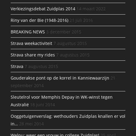
Verkiezingsdebat Zuidplas 2014
14 maart 2022
Riny van der Bie (1948-2016)
21 juli 2016
BREAKING NEWS
3 december 2015
Strava weekactiviteit
7 augustus 2015
Strava share my rides
7 augustus 2015
Strava
7 augustus 2015
Gouderakse pont op de korrel in Kanniewaarzijn
21
september 2014
Sleutelrol voor Memphis Depay in WK-winst tegen
Australië
18 juni 2014
Ooggetuigenverslag: wethouders Zuidplas knallen er vol
in…
28 mei 2014
Welnu: weer een vrouw in college Zuidplas!
25 april