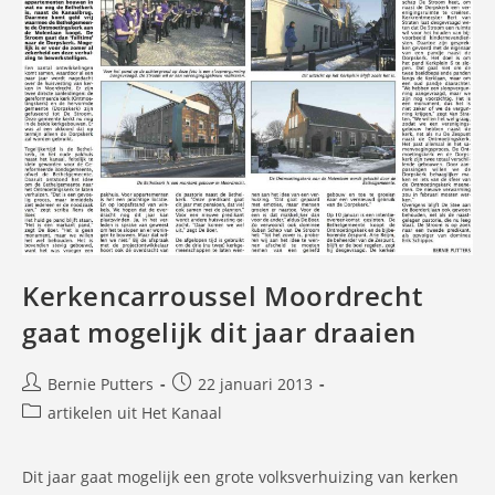
Kerkencarroussel Moordrecht
gaat mogelijk dit jaar draaien
Bericht
Bericht
Bernie Putters
22 januari 2013
auteur:
gepubliceerd
Berichtcategorie:
artikelen uit Het Kanaal
op:
Dit jaar gaat mogelijk een grote volksverhuizing van kerken