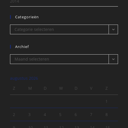
2014
Categorieën
Categorieën
Categorie selecteren
Archief
Archief
Maand selecteren
augustus 2026
Z
M
D
W
D
V
Z
1
2
3
4
5
6
7
8
9
10
11
12
13
14
15