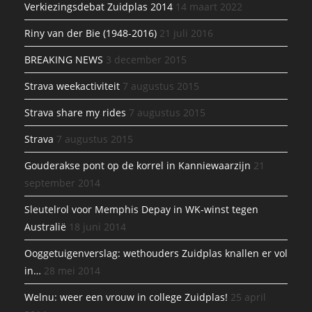
Verkiezingsdebat Zuidplas 2014
14 maart 2022
Riny van der Bie (1948-2016)
21 juli 2016
BREAKING NEWS
3 december 2015
Strava weekactiviteit
7 augustus 2015
Strava share my rides
7 augustus 2015
Strava
7 augustus 2015
Gouderakse pont op de korrel in Kanniewaarzijn
21
september 2014
Sleutelrol voor Memphis Depay in WK-winst tegen
Australië
18 juni 2014
Ooggetuigenverslag: wethouders Zuidplas knallen er vol
in…
28 mei 2014
Welnu: weer een vrouw in college Zuidplas!
25 april