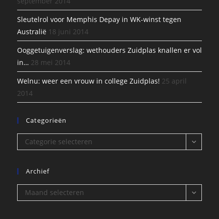
september 2014
Sleutelrol voor Memphis Depay in WK-winst tegen
Australië
18 juni 2014
Ooggetuigenverslag: wethouders Zuidplas knallen er vol
in…
28 mei 2014
Welnu: weer een vrouw in college Zuidplas!
25 april
2014
Categorieën
Categorieën
Categorie selecteren
Archief
Archief
Maand selecteren