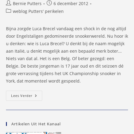
Bericht
Bericht
Bernie Putters
6 december 2012
auteur:
gepubliceerd
Berichtcategorie:
weblog Putters' perikelen
op:
Bijna zorgde Luca Brecel vandaag een shock in de nog altijd
door Engelstaligen gedomineerde snookerwereld. Nu hoor ik
u denken: wie is Luca Brecel? U denkt bij de naam mogelijk
aan Italië, u denkt mogelijk aan een bepaald merk boter...
Niets van dat al. Het is een Belg. Of beter gezegd: een
Belgje. De beste jongeman is 17 jaar oud en dit seizoen dé
grote verrassing tijdens het UK Championship snooker in
York, dat momenteel wordt gespeeld.
Hadden
Lees Verder
Wij
Ollanders
Maar
Een
Luca
Brecel
Artikelen Uit Het Kanaal