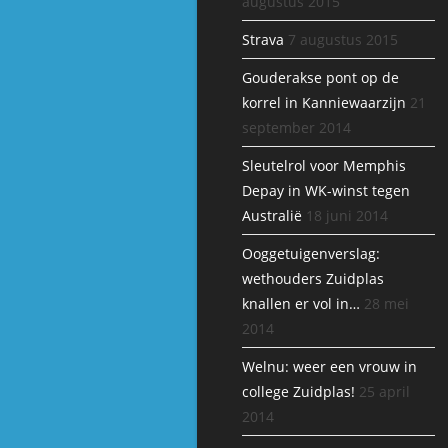
augustus 2015
Strava
7 augustus 2015
Gouderakse pont op de
korrel in Kanniewaarzijn
21
september 2014
Sleutelrol voor Memphis
Depay in WK-winst tegen
Australië
18 juni 2014
Ooggetuigenverslag:
wethouders Zuidplas
knallen er vol in…
28 mei
2014
Welnu: weer een vrouw in
college Zuidplas!
25 april
2014