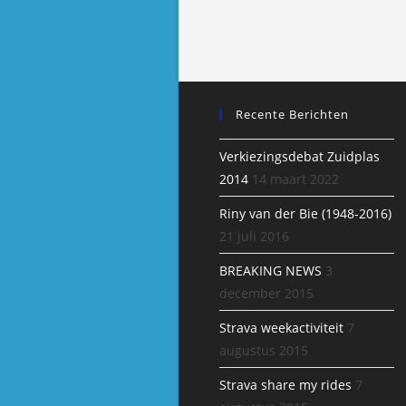
Recente Berichten
Verkiezingsdebat Zuidplas
2014
14 maart 2022
Riny van der Bie (1948-2016)
21 juli 2016
BREAKING NEWS
3
december 2015
Strava weekactiviteit
7
augustus 2015
Strava share my rides
7