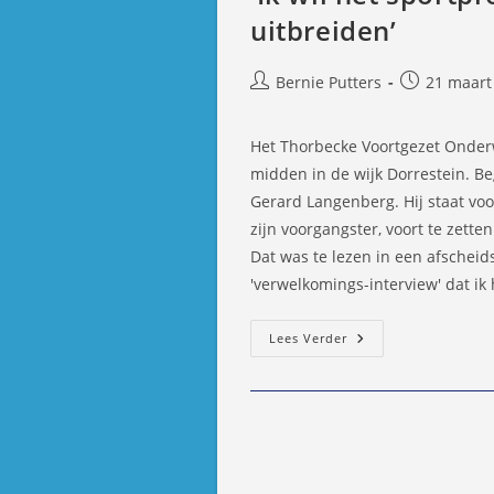
uitbreiden’
Bericht
Bericht
Bernie Putters
21 maart
auteur:
gepubliceer
op:
Het Thorbecke Voortgezet Onderw
midden in de wijk Dorrestein. Be
Gerard Langenberg. Hij staat vo
zijn voorgangster, voort te zett
Dat was te lezen in een afscheids
'verwelkomings-interview' dat ik
‘Ik
Lees Verder
Wil
Het
Sportprofiel
Van
De
School
Nog
Meer
Uitbreiden’