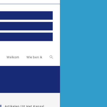
Toggle
Welkom
Wie ben ik
website
zoeken
Artikelen Uit Het Kanaal