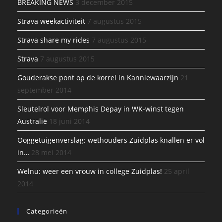
BREAKING NEWS
3 december 2015
Strava weekactiviteit
7 augustus 2015
Strava share my rides
7 augustus 2015
Strava
7 augustus 2015
Gouderakse pont op de korrel in Kanniewaarzijn
21
september 2014
Sleutelrol voor Memphis Depay in WK-winst tegen
Australië
18 juni 2014
Ooggetuigenverslag: wethouders Zuidplas knallen er vol
in…
28 mei 2014
Welnu: weer een vrouw in college Zuidplas!
25 april
2014
Categorieën