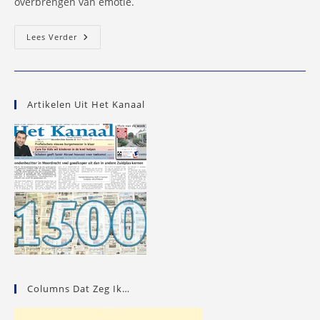
overbrengen van emotie.
Jaap
Lees Verder
En
De
Bonenstaak
Belooft
Weer
Een
Artikelen Uit Het Kanaal
Spektakel
Te
Worden
Columns Dat Zeg Ik…