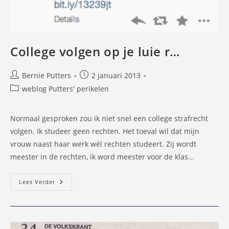
College volgen op je luie r…
Bericht
Bericht
Bernie Putters
2 januari 2013
auteur:
gepubliceerd
Berichtcategorie:
weblog Putters' perikelen
op:
Normaal gesproken zou ik niet snel een college strafrecht
volgen. Ik studeer geen rechten. Het toeval wil dat mijn
vrouw naast haar werk wél rechten studeert. Zij wordt
meester in de rechten, ik word meester voor de klas...
College
Lees Verder
Volgen
Op
Je
Luie
R…