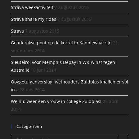
Strava weekactiviteit
7 augustus 2015
Strava share my rides
7 augustus 2015
Strava
7 augustus 2015
Gouderakse pont op de korrel in Kanniewaarzijn
21
september 2014
Sleutelrol voor Memphis Depay in WK-winst tegen
Australië
18 juni 2014
Ooggetuigenverslag: wethouders Zuidplas knallen er vol
in…
28 mei 2014
Welnu: weer een vrouw in college Zuidplas!
25 april
2014
Categorieën
Categorieën