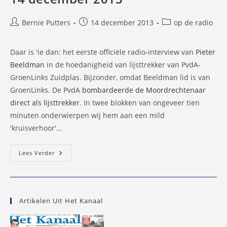
Bericht
Bericht
Berichtcategorie:
Bernie Putters
14 december 2013
op de radio
auteur:
gepubliceerd
op:
Daar is 'ie dan: het eerste officiële radio-interview van
Pieter
Beeldman
in de hoedanigheid van lijsttrekker van PvdA-
GroenLinks Zuidplas. Bijzonder, omdat Beeldman lid is van
GroenLinks. De PvdA
bombardeerde de Moordrechtenaar
direct als lijsttrekker
. In twee blokken van ongeveer tien
minuten onderwierpen wij hem aan een mild
'kruisverhoor'...
Interview
Lees Verder
Met
Pieter
Beeldman,
Lijsttrekker
PvdA/GL
Zuidplas
Artikelen Uit Het Kanaal
–
14
December
2013