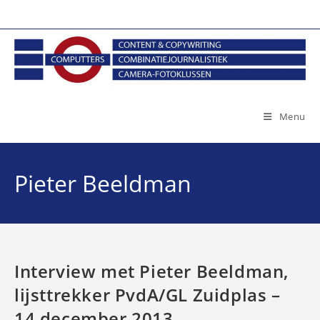
Ga
naar
inhoud
Menu
Pieter Beeldman
Interview met Pieter Beeldman,
lijsttrekker PvdA/GL Zuidplas –
14 december 2013