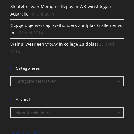
Sleutelrol voor Memphis Depay in WK-winst tegen
Australië
18 juni 2014
Ooggetuigenverslag: wethouders Zuidplas knallen er vol
in…
28 mei 2014
Welnu: weer een vrouw in college Zuidplas!
25 april
2014
Categorieën
Categorieën
Categorie selecteren
Archief
Archief
Maand selecteren
augustus 2026