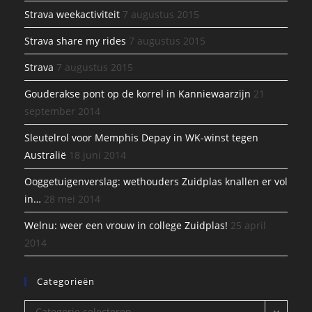
Strava weekactiviteit
7 augustus 2015
Strava share my rides
7 augustus 2015
Strava
7 augustus 2015
Gouderakse pont op de korrel in Kanniewaarzijn
21
september 2014
Sleutelrol voor Memphis Depay in WK-winst tegen
Australië
18 juni 2014
Ooggetuigenverslag: wethouders Zuidplas knallen er vol
in…
28 mei 2014
Welnu: weer een vrouw in college Zuidplas!
25 april
2014
Categorieën
Categorieën
Categorie selecteren