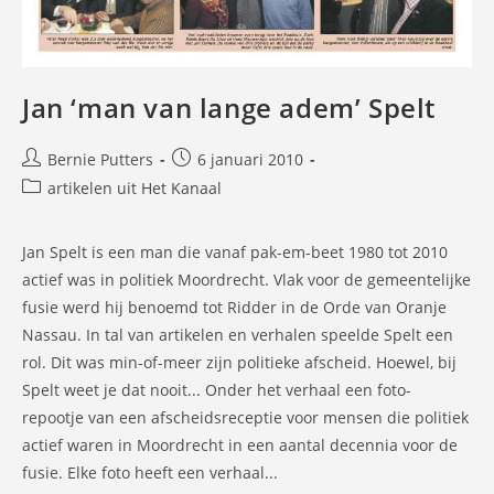
Jan ‘man van lange adem’ Spelt
Bericht
Bericht
Bernie Putters
6 januari 2010
auteur:
gepubliceerd
Berichtcategorie:
artikelen uit Het Kanaal
op:
Jan Spelt is een man die vanaf pak-em-beet 1980 tot 2010
actief was in politiek Moordrecht. Vlak voor de gemeentelijke
fusie werd hij benoemd tot Ridder in de Orde van Oranje
Nassau. In tal van artikelen en verhalen speelde Spelt een
rol. Dit was min-of-meer zijn politieke afscheid. Hoewel, bij
Spelt weet je dat nooit... Onder het verhaal een foto-
repootje van een afscheidsreceptie voor mensen die politiek
actief waren in Moordrecht in een aantal decennia voor de
fusie. Elke foto heeft een verhaal...