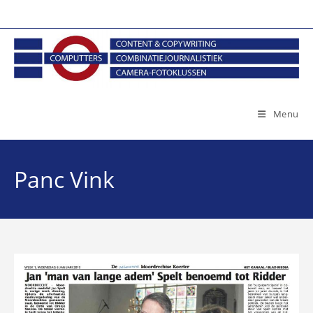
Ga
naar
inhoud
Menu
Panc Vink