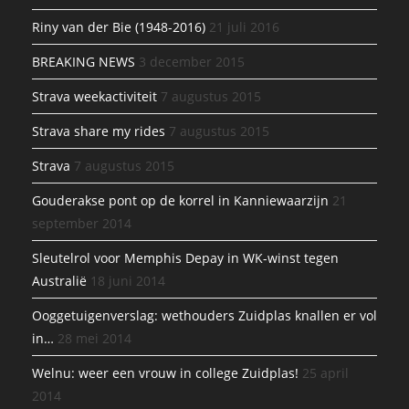
Riny van der Bie (1948-2016)
21 juli 2016
BREAKING NEWS
3 december 2015
Strava weekactiviteit
7 augustus 2015
Strava share my rides
7 augustus 2015
Strava
7 augustus 2015
Gouderakse pont op de korrel in Kanniewaarzijn
21
september 2014
Sleutelrol voor Memphis Depay in WK-winst tegen
Australië
18 juni 2014
Ooggetuigenverslag: wethouders Zuidplas knallen er vol
in…
28 mei 2014
Welnu: weer een vrouw in college Zuidplas!
25 april
2014