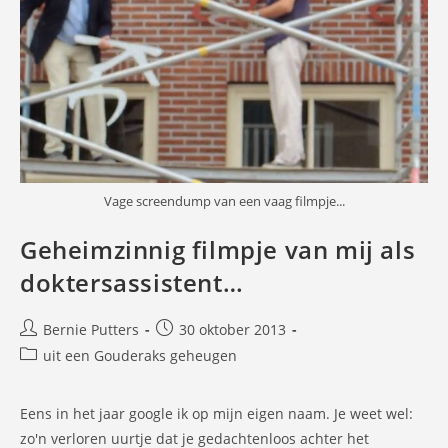
Vage screendump van een vaag filmpje...
Geheimzinnig filmpje van mij als
doktersassistent…
Bericht
Bericht
Bernie Putters
30 oktober 2013
auteur:
gepubliceerd
Berichtcategorie:
uit een Gouderaks geheugen
op:
Eens in het jaar google ik op mijn eigen naam. Je weet wel:
zo'n verloren uurtje dat je gedachtenloos achter het