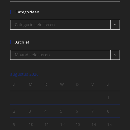
Categorieën
Categorieën
Categorie selecteren
Archief
Archief
Maand selecteren
augustus 2026
Z
M
D
W
D
V
Z
1
2
3
4
5
6
7
8
9
10
11
12
13
14
15