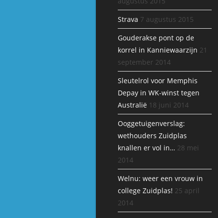
augustus 2015
Strava
7 augustus 2015
Gouderakse pont op de
korrel in Kanniewaarzijn
21
september 2014
Sleutelrol voor Memphis
Depay in WK-winst tegen
Australië
18 juni 2014
Ooggetuigenverslag:
wethouders Zuidplas
knallen er vol in…
28 mei
2014
Welnu: weer een vrouw in
college Zuidplas!
25 april
2014