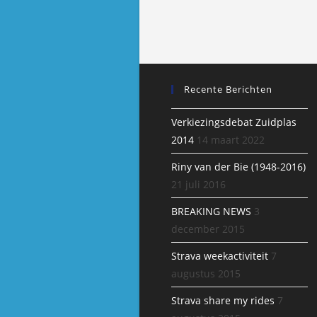
Recente Berichten
Verkiezingsdebat Zuidplas
2014
14 maart 2022
Riny van der Bie (1948-2016)
21 juli 2016
BREAKING NEWS
3
december 2015
Strava weekactiviteit
7
augustus 2015
Strava share my rides
7