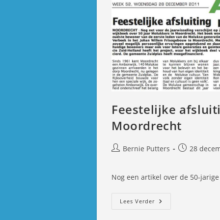
Feestelijke afslui
Moordrecht
Bericht
Bericht
Bernie Putters
28 decem
auteur:
gepubliceer
op:
Nog een artikel over de 50-jari
Feestelijke
Lees Verder
Afsluiting
Project