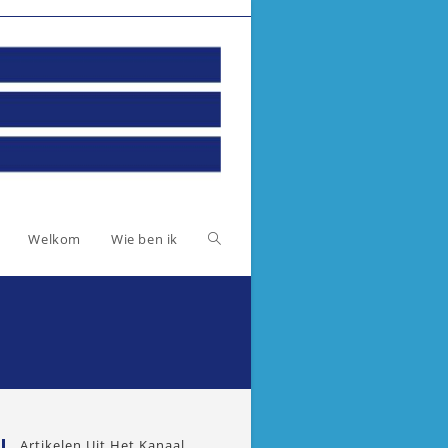
Toggle
Welkom
Wie ben ik
website
zoeken
Artikelen Uit Het Kanaal