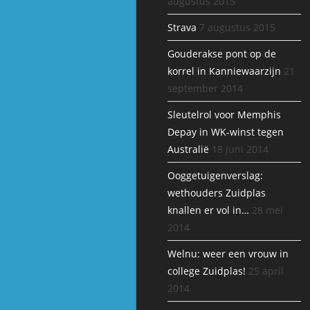
augustus 2015
Strava
7 augustus 2015
Gouderakse pont op de
korrel in Kanniewaarzijn
21
september 2014
Sleutelrol voor Memphis
Depay in WK-winst tegen
Australië
18 juni 2014
Ooggetuigenverslag:
wethouders Zuidplas
knallen er vol in…
28 mei
2014
Welnu: weer een vrouw in
college Zuidplas!
25 april
2014