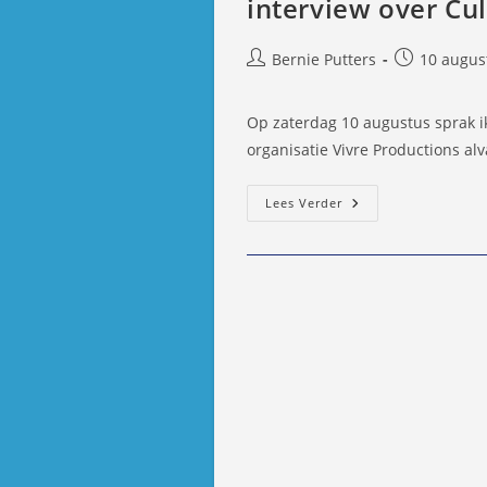
interview over Cu
Bericht
Bericht
Bernie Putters
10 augus
auteur:
gepubliceer
op:
Op zaterdag 10 augustus sprak ik
organisatie Vivre Productions alv
Interview
Lees Verder
Over
CuliNesse
–
10
Augustus
2013