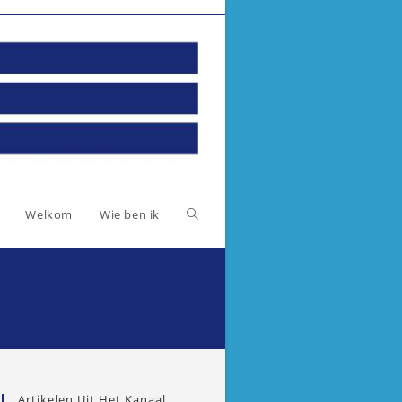
Toggle
Welkom
Wie ben ik
website
zoeken
Artikelen Uit Het Kanaal