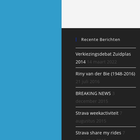
Recente Berichten
Verkiezingsdebat Zuidplas
2014
14 maart 2022
Riny van der Bie (1948-2016)
21 juli 2016
BREAKING NEWS
3
december 2015
Strava weekactiviteit
7
augustus 2015
Strava share my rides
7