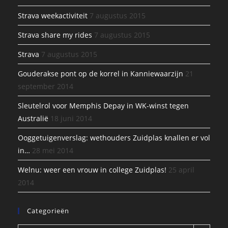
Strava weekactiviteit
7 augustus 2015
Strava share my rides
7 augustus 2015
Strava
7 augustus 2015
Gouderakse pont op de korrel in Kanniewaarzijn
21
september 2014
Sleutelrol voor Memphis Depay in WK-winst tegen
Australië
18 juni 2014
Ooggetuigenverslag: wethouders Zuidplas knallen er vol
in…
28 mei 2014
Welnu: weer een vrouw in college Zuidplas!
25 april
2014
Categorieën