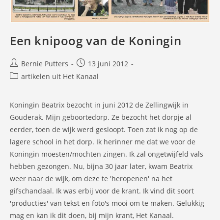
Een knipoog van de Koningin
Bericht
Bericht
Bernie Putters
13 juni 2012
auteur:
gepubliceerd
Berichtcategorie:
artikelen uit Het Kanaal
op:
Koningin Beatrix bezocht in juni 2012 de Zellingwijk in
Gouderak. Mijn geboortedorp. Ze bezocht het dorpje al
eerder, toen de wijk werd gesloopt. Toen zat ik nog op de
lagere school in het dorp. Ik herinner me dat we voor de
Koningin moesten/mochten zingen. Ik zal ongetwijfeld vals
hebben gezongen. Nu, bijna 30 jaar later, kwam Beatrix
weer naar de wijk, om deze te 'heropenen' na het
gifschandaal. Ik was erbij voor de krant. Ik vind dit soort
'producties' van tekst en foto's mooi om te maken. Gelukkig
mag en kan ik dit doen, bij mijn krant, Het Kanaal.