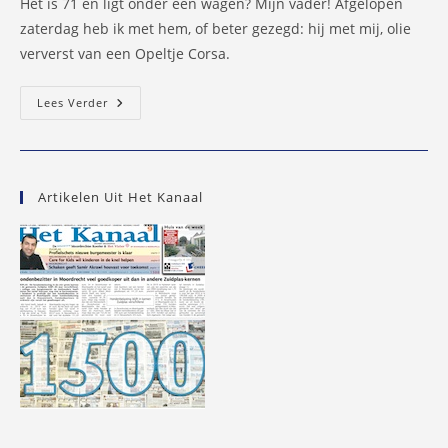
Het is 71 en ligt onder een wagen? Mijn vader! Afgelopen
zaterdag heb ik met hem, of beter gezegd: hij met mij, olie
ververst van een Opeltje Corsa.
Je
Lees Verder
Bent
Nooit
Te
Oud
Om…
Olie
Artikelen Uit Het Kanaal
Te
Verversen!