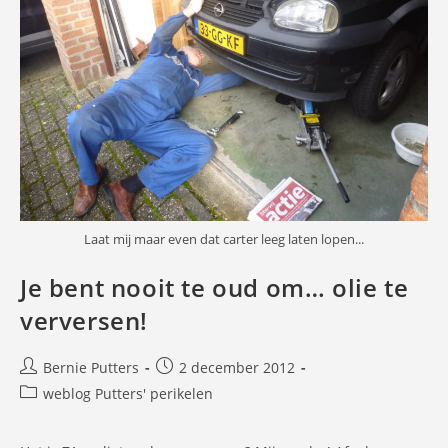
Laat mij maar even dat carter leeg laten lopen...
Je bent nooit te oud om… olie te
verversen!
Bericht
Bericht
Bernie Putters
2 december 2012
auteur:
gepubliceerd
Berichtcategorie:
weblog Putters' perikelen
op: