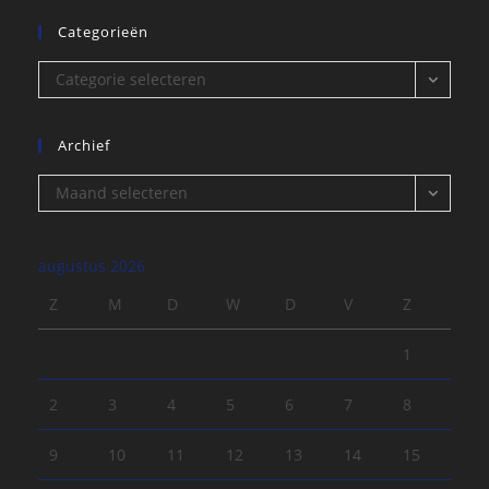
Categorieën
Categorieën
Categorie selecteren
Archief
Archief
Maand selecteren
augustus 2026
Z
M
D
W
D
V
Z
1
2
3
4
5
6
7
8
9
10
11
12
13
14
15