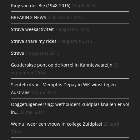
Riny van der Bie (1948-2016)
21 juli 2016
BREAKING NEWS
3 december 2015
Strava weekactiviteit
7 augustus 2015
Strava share my rides
7 augustus 2015
Strava
7 augustus 2015
Gouderakse pont op de korrel in Kanniewaarzijn
21
september 2014
Sleutelrol voor Memphis Depay in WK-winst tegen
Australië
18 juni 2014
Ooggetuigenverslag: wethouders Zuidplas knallen er vol
in…
28 mei 2014
Welnu: weer een vrouw in college Zuidplas!
25 april
2014