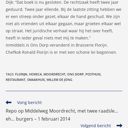
Dijk: “Dat boek is nu gesloten. De rechtzaak heeft twee jaar
geduurd. Twee jaar ellende. Bij de laatste zitting hebben we
er een streep onder gezet, elkaar de hand geschud. We zijn
niet als vrienden uit elkaar gegaan, maar groeten elkaar wel
op straat. Het juridische verhaal waar hij het over heeft,
heeft in ieder geval niets met mij te maken.”
Inmiddels is Ons Dorp veranderd in Brasserie Florijn.
Chefkok Ronald Florijn is er met een schone lei begonnen.
TAGS
:
FLORIJN
,
HORECA
,
MOORDRECHT
,
ONS DORP
,
POSTHUIS
,
RESTAURANT
,
SMAAKHUIS
,
WILLEM DE JONG
Lees
Vorig bericht
meer
Repo op Middelweg Moordrecht, met twee raadsle…
artikelen
eh… burgers – 1 februari 2014
Volgend bericht