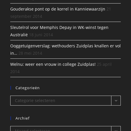
Gouderakse pont op de korrel in Kanniewaarzijn
21
september 2014
Sleutelrol voor Memphis Depay in WK-winst tegen
Australië
18 juni 2014
Ooggetuigenverslag: wethouders Zuidplas knallen er vol
in…
28 mei 2014
Welnu: weer een vrouw in college Zuidplas!
25 april
2014
Categorieën
Categorieën
Categorie selecteren
Archief
Archief
Maand selecteren