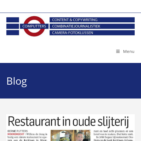
Ga
naar
inhoud
Menu
Blog