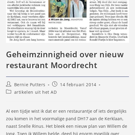
Geheimzinnigheid over nieuw
restaurant Moordrecht
Bericht
Bericht
Bernie Putters
14 februari 2014
auteur:
gepubliceerd
Berichtcategorie:
artikelen uit het AD
op:
Al een tijdje wist ik dat er een restaurantje of iets dergelijks
zou komen in het voormalige pand DH17 aan de Kerklaan,
naast Snelle Rinus. Het bleek een nieuw plan van Willem de
Jong. Toen ik Willem belde, deed hij enorm moeilijk over