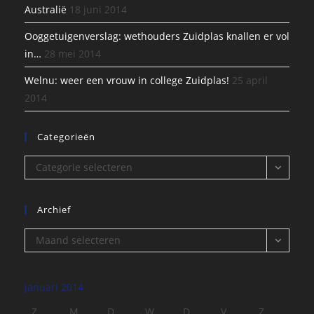
Australië
18 juni 2014
Ooggetuigenverslag: wethouders Zuidplas knallen er vol
in…
28 mei 2014
Welnu: weer een vrouw in college Zuidplas!
25 april
2014
Categorieën
Categorieën
Categorie selecteren
Archief
Archief
Maand selecteren
januari 2014
Z
M
D
W
D
V
Z