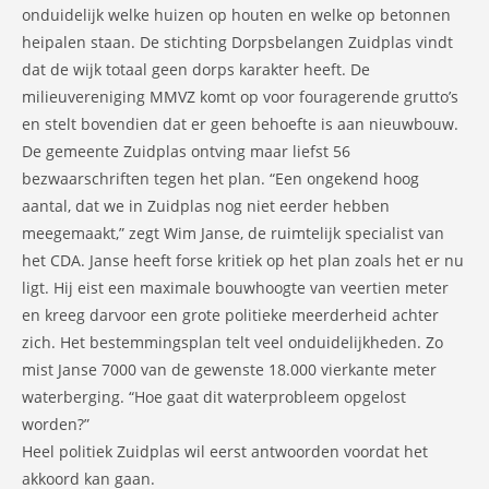
onduidelijk welke huizen op houten en welke op betonnen
heipalen staan. De stichting Dorpsbelangen Zuidplas vindt
dat de wijk totaal geen dorps karakter heeft. De
milieuvereniging MMVZ komt op voor fouragerende grutto’s
en stelt bovendien dat er geen behoefte is aan nieuwbouw.
De gemeente Zuidplas ontving maar liefst 56
bezwaarschriften tegen het plan. “Een ongekend hoog
aantal, dat we in Zuidplas nog niet eerder hebben
meegemaakt,” zegt Wim Janse, de ruimtelijk specialist van
het CDA. Janse heeft forse kritiek op het plan zoals het er nu
ligt. Hij eist een maximale bouwhoogte van veertien meter
en kreeg darvoor een grote politieke meerderheid achter
zich. Het bestemmingsplan telt veel onduidelijkheden. Zo
mist Janse 7000 van de gewenste 18.000 vierkante meter
waterberging. “Hoe gaat dit waterprobleem opgelost
worden?”
Heel politiek Zuidplas wil eerst antwoorden voordat het
akkoord kan gaan.