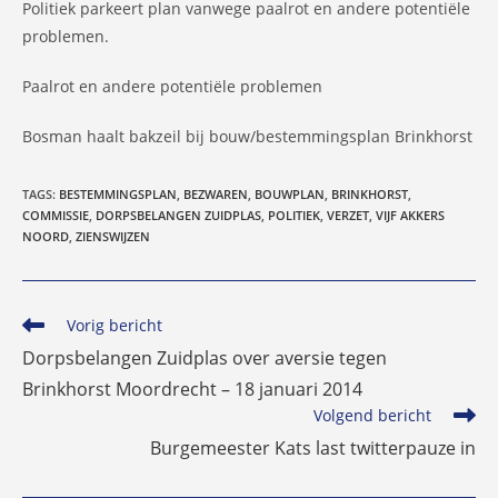
Politiek parkeert plan vanwege paalrot en andere potentiële
problemen.
Paalrot en andere potentiële problemen
Bosman haalt bakzeil bij bouw/bestemmingsplan Brinkhorst
TAGS
:
BESTEMMINGSPLAN
,
BEZWAREN
,
BOUWPLAN
,
BRINKHORST
,
COMMISSIE
,
DORPSBELANGEN ZUIDPLAS
,
POLITIEK
,
VERZET
,
VIJF AKKERS
NOORD
,
ZIENSWIJZEN
Lees
Vorig bericht
meer
Dorpsbelangen Zuidplas over aversie tegen
artikelen
Brinkhorst Moordrecht – 18 januari 2014
Volgend bericht
Burgemeester Kats last twitterpauze in