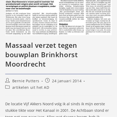
Massaal verzet tegen
bouwplan Brinkhorst
Moordrecht
Bericht
Bericht
Bernie Putters
24 januari 2014
auteur:
gepubliceerd
Berichtcategorie:
artikelen uit het AD
op:
De locatie Vijf Akkers Noord volg ik al sinds ik mijn eerste
stukkie tikte voor Het Kanaal in 2001. De Achtbaan stond er
toen net een paar jaar. Alles wat daarna kwam, heb ik