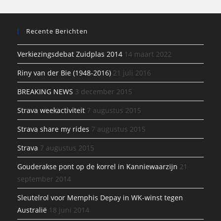
Recente Berichten
Verkiezingsdebat Zuidplas 2014
14 maart 2022
Riny van der Bie (1948-2016)
21 juli 2016
BREAKING NEWS
3 december 2015
Strava weekactiviteit
7 augustus 2015
Strava share my rides
7 augustus 2015
Strava
7 augustus 2015
Gouderakse pont op de korrel in Kanniewaarzijn
21
september 2014
Sleutelrol voor Memphis Depay in WK-winst tegen
Australië
18 juni 2014