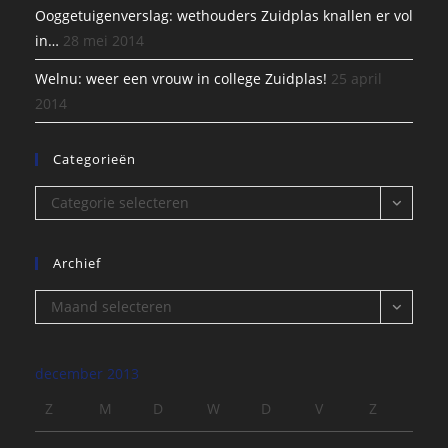
Ooggetuigenverslag: wethouders Zuidplas knallen er vol
in…
28 mei 2014
Welnu: weer een vrouw in college Zuidplas!
25 april
2014
Categorieën
Categorieën
Categorie selecteren
Archief
Archief
Maand selecteren
december 2013
Z
M
D
W
D
V
Z