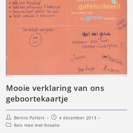
Mooie verklaring van ons
geboortekaartje
Bericht
Bericht
Bernie Putters
4 december 2013
auteur:
gepubliceerd
Berichtcategorie:
Reis mee met Rosalie
op: